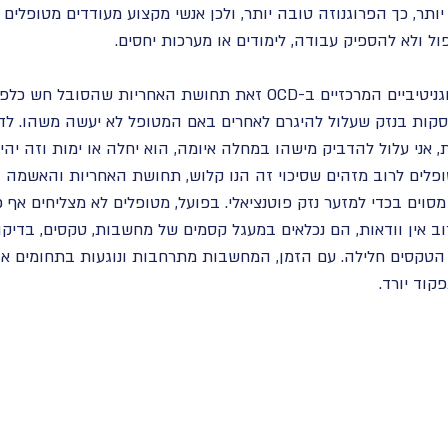
תר, כך הפרוגנוזה טובה יותר, ולכן אנשי מקצוע מעודדים מטופלים 
ל ולא להספיק עבודה, לימודים או מערכות יחסים.
אחד מהגורמים הקוגניטיביים המרכזיים ב-OCD זאת תחושת האחריות שה
וסקות בנזק שעלול להיגרם לאחרים באם המטופל לא יעשה משהו. לד
, אני עלול להדביק מישהו במחלה איומה, הוא יחלה או ימות וזה יהיה
פלים לרוב מזהים שסיכוי זה הנו קלוש, תחושת האחריות והאשמה ה
סוים בכדי למזער נזק פוטנציאלי. בפועל, מטופלים לא מצליחים א
רוב אין וודאות, הם נכלאים במעגל קסמים של מחשבות, טקסים, בדיקו
טקסים חלילה. עם הזמן, המחשבות מתרחבות ונוגעות בתחומים או 
וד יורד.