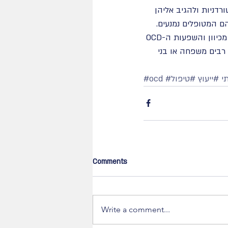
סובלים מ-OCD לזהות מחשבות כטורדניות ולהגיב אליהן 
 המטופלים נמנעים. 
היעד הוא לא רק הפחתת הסימפטומים החרדתים אך גם חזרה לתפקוד נורמטיבי ובריא. מכיוון והשפעות ה-OCD 
רבים משפחה או בני 
י
#ייעוץ
#טיפול
#ocd
Comments
Write a comment...